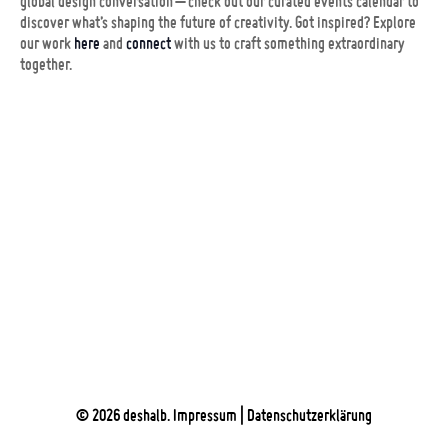
global design conversation – check out our curated events calendar to
discover what’s shaping the future of creativity. Got inspired? Explore
our work
here
and
connect
with us to craft something extraordinary
together.
© 2026 deshalb.
Impressum
|
Datenschutzerklärung