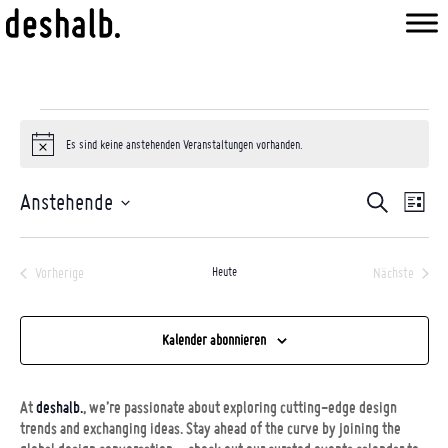
Veranstaltungen
Es sind keine anstehenden Veranstaltungen vorhanden.
Hinweis
Veranstal
Anstehende
Ver
Suche
Liste
Suche
Datum
Ans
und
wählen.
Nav
Ansichten
Vorherige
Heute
Nächste
Veranstaltungen
Veranstalt
Navigatio
Kalender abonnieren
At
deshalb.
, we’re passionate about exploring cutting-edge design
trends and exchanging ideas. Stay ahead of the curve by joining the